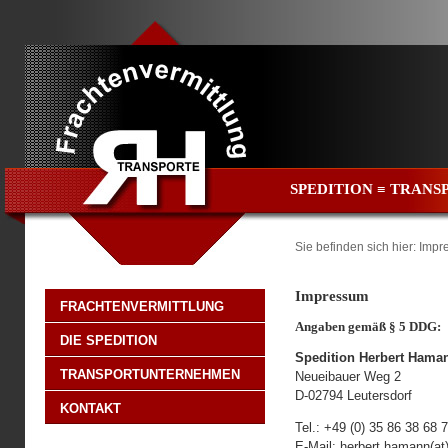
SPEDITION ≡ TRAN
Sie befinden sich hier: Imp
Impressum
FRACHTENVERMITTLUNG
Angaben gemäß § 5 DDG:
DIE SPEDITION
Spedition Herbert Hama
TRANSPORTUNTERNEHMEN
Neueibauer Weg 2
D-02794 Leutersdorf
KONTAKT
Tel.: +49 (0) 35 86 38 68 
E-Mail: herbert.hamann(at